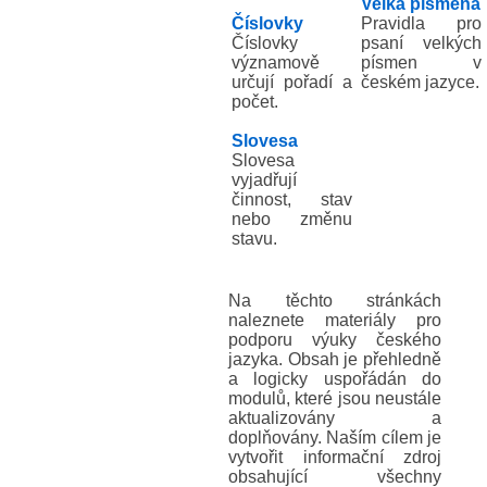
Velká písmena
Číslovky
Pravidla pro
Číslovky
psaní velkých
významově
písmen v
určují pořadí a
českém jazyce.
počet.
Slovesa
Slovesa
vyjadřují
činnost, stav
nebo změnu
stavu.
Na těchto stránkách
naleznete materiály pro
podporu výuky českého
jazyka. Obsah je přehledně
a logicky uspořádán do
modulů, které jsou neustále
aktualizovány a
doplňovány. Naším cílem je
vytvořit informační zdroj
obsahující všechny