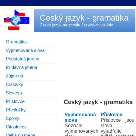
Český jazyk - gramatika
Český jazyk na portálu
Jazyky-online.info
Gramatika
Vyjmenovaná slova
Podstatná jména
Přídavná jména
Zájmena
Číslovky
Slovesa
Český jazyk - gramatika
Příslovce
Předložky
Vyjmenovaná
Příslovce
Spojky
slova
Příslovce jsou
Seznam
slova
Citoslovce
vyjmenovaných
vyjadřující
Velká písmena