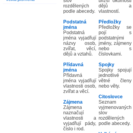
slov
bližší okolnosti
rozdělených
dějů a
podle abecedy.
vlastností.
Podstatná
Předložky
jména
Předložky se
Podstatná
pojí s
jména vyjadřují
podstatnými
názvy osob,
jmény, zájmeny
zvířat, věcí,
nebo s
dějů a vztahů.
číslovkami.
Přídavná
Spojky
jména
Spojky spojují
Přídavná
jednotlivé
jména vyjadřují
větné členy
vlastnosti osob,
nebo věty.
zvířat a věcí.
Citoslovce
Zájmena
Seznam
Zájmena
vyjmenovaných
naznačují
slov
vlastnosti a
rozdělených
vyjadřují pády,
podle abecedy.
číslo i rod.