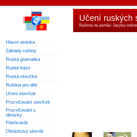
Učení ruských 
Ruština na portálu
Jazyky-online
Hlavní stránka
Základy ruštiny
Ruská gramatika
Ruské fráze
Ruská slovíčka
Ruština pro děti
Učení slovíček
Procvičování slovíček
Procvičování s
obrázky
Flashcards
Obrázkový slovník