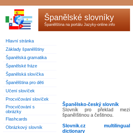
Španělské slovníky
Španělština na portálu
Jazyky-online.info
Hlavní stránka
Základy španělštiny
Španělská gramatika
Španělské fráze
Španělská slovíčka
Španělština pro děti
Učení slovíček
Procvičování slovíček
Španělsko-český slovník
Procvičování s
Slovník pro překlad mezi
obrázky
španělštinou a češtinou.
Flashcards
Slovnik.cz multilingual
Obrázkový slovník
dictionary