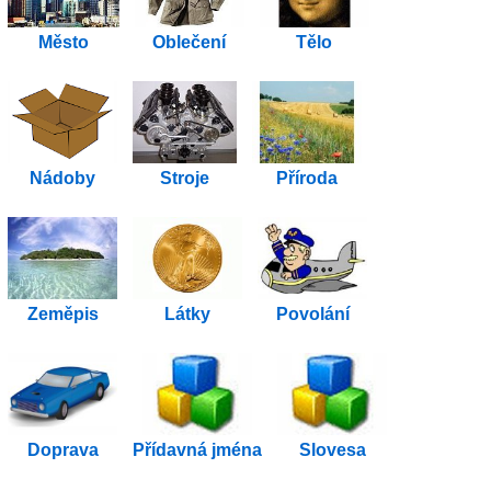
Město
Oblečení
Tělo
Nádoby
Stroje
Příroda
Zeměpis
Látky
Povolání
Doprava
Přídavná jména
Slovesa