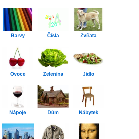
Barvy
Čísla
Zvířata
Ovoce
Zelenina
Jídlo
Nápoje
Dům
Nábytek