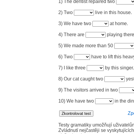
1) The dentist repaired two
2) Two
live in this house.
3) We have two
at home.
4) There are
playing there
5) We made more than 50
6) Two
have to lift this heav
7) I like three
by this singer.
8) Our cat caught two
yest
9) The visitors arrived in two
10) We have two
in the di
Zp
Testy gramatiky umožňují uživatelům 
Zvládnutí nejčastěji se vyskytujícíc