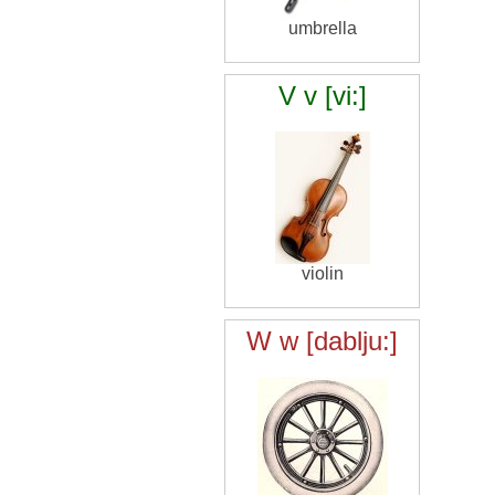
umbrella
V v [vi:]
violin
W w [dablju:]