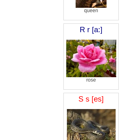
queen
R r [a:]
rose
S s [es]