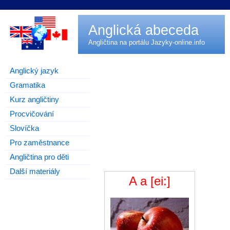
Anglická abeceda
Angličtina na portálu
Jazyky-online.info
Anglický jazyk
Gramatika
Kurz angličtiny
Procvičování
Slovíčka
Pro zaměstnance
Angličtina pro děti
Další materiály
A a [ei:]