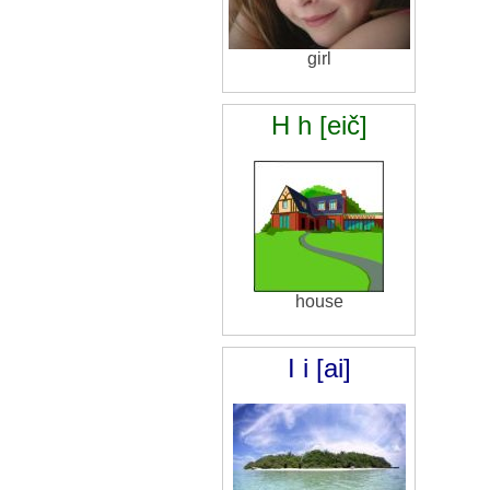
girl
H h [eič]
house
I i [ai]