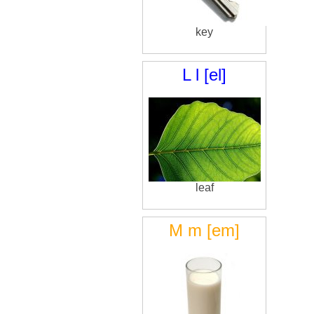
key
L l [el]
leaf
M m [em]