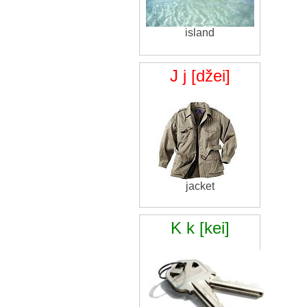
island
J j [džei]
jacket
K k [kei]