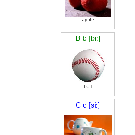
apple
B b [bi:]
ball
C c [si:]