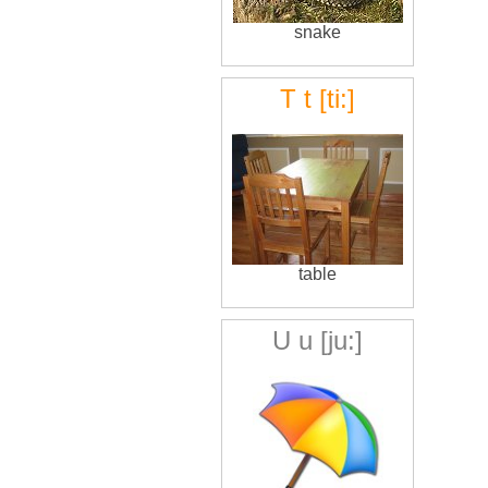
snake
T t [ti:]
table
U u [ju:]