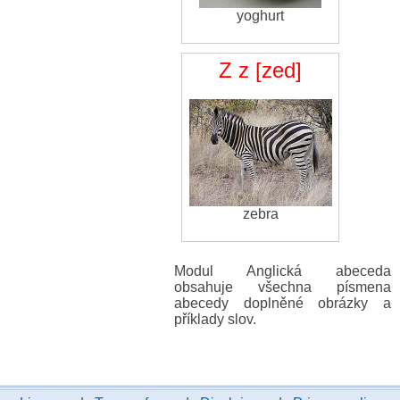
yoghurt
Z z [zed]
zebra
Modul Anglická abeceda
obsahuje všechna písmena
abecedy doplněné obrázky a
příklady slov.