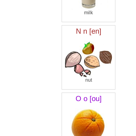
milk
N n [en]
nut
O o [ou]