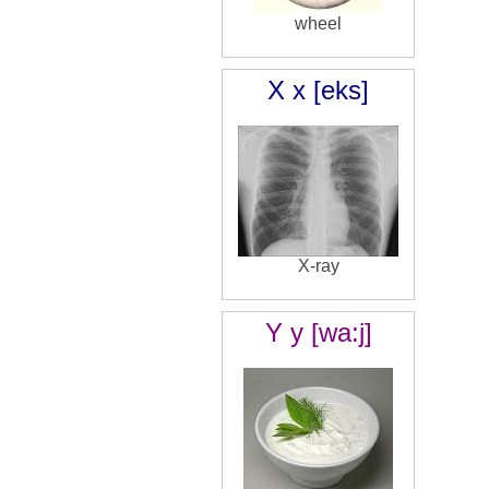
wheel
X x [eks]
X-ray
Y y [wa:j]