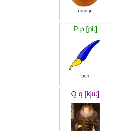
orange
P p [pi:]
pen
Q q [kju:]