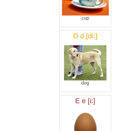
cup
D d [di:]
dog
E e [i:]