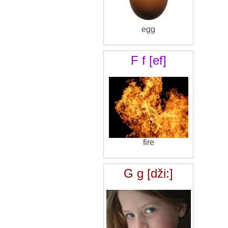
egg
F f [ef]
fire
G g [dži:]